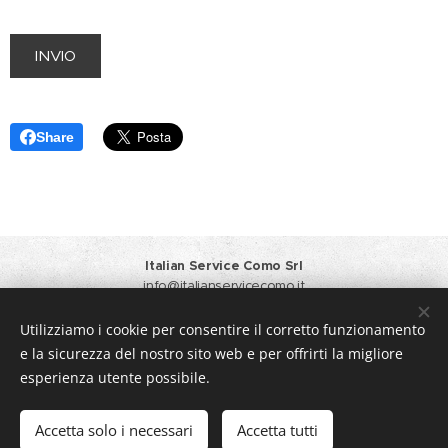
INVIO
Share
Italian Service Como Srl
info@italianservicecomo.it
Responsabile Vendite
+39 371 3412933
Amministrazione
+39 031 6124064 +39 348 4451104
Utilizziamo i cookie per consentire il corretto funzionamento
Privacy Policy
e la sicurezza del nostro sito web e per offrirti la migliore
Creato con
Webnode
Cookies
esperienza utente possibile.
Lingue
Accetta solo i necessari
Accetta tutti
Italiano
English