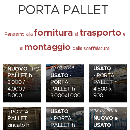
PORTA PALLET
fornitura
trasporto
Pensiamo alla
, al
e
montaggio
al
della scaffalatura.
29.07.2026
NOVITA'
29.07.2026
USATO
NUOVO
29.07.2026
- PORTA
USATO
-
PALLET h
-
PORTA
3.000 /
PORTA
PALLET h
4.000 /
PALLET h
4.500 x
29.07.2026
5.000
3.000x1.000
900
NOVITA'
29.07.2026
NOVITA'
USATO
USATO
28.07.2026
-
PORTA
NUOVO e
-
PALLET
PORTA
USATO
zincato h
PALLET h
-