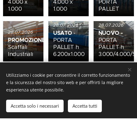
4.000 x
4.000 x
PORTA
1.000
1.000
PALLET
28.07.2026
28.07.2026
28.07.2026
USATO
NUOVO
-
-
PROMOZIONE
PORTA
PORTA
Scaffali
PALLET h
PALLET h
Industriali
6.200x1.000
3.000/4.000/5
28.07.2026
28.07.2026
Progettazione
28.07.2026
NUOVO
- POR
Utilizziamo i cookie per consentire il corretto funzionamento
personalizzata
NUOVO
PALLET h
e la sicurezza del nostro sito web e per offrirti la migliore
LOGISTICA
-
PORTA
3.000 /
esperienza utente possibile.
/
PALLET h
4.000 /
MAGAZZINI
5.000x1.000
5.000
Accetta solo i necessari
Accetta tutti
27.07.2026
27.07.2026
SOLD
USATO -
OUT
- PORTA
PORTA
PALLET h
PALLET h