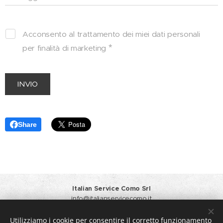
Acconsento al trattamento dei miei dati personali
per finalità di marketing
INVIO
Share
Italian Service Como Srl
info@italianservicecomo.it
Responsabile Vendite
+39 371 3412933
Amministrazione
+39 031 6124064 +39 348 4451104
Utilizziamo i cookie per consentire il corretto funzionamento