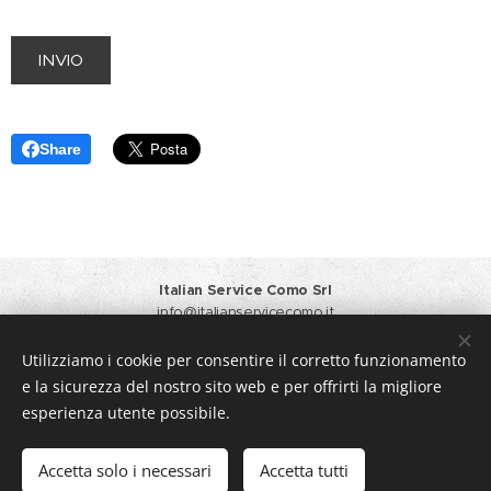
INVIO
Share
Italian Service Como Srl
info@italianservicecomo.it
Responsabile Vendite
+39 371 3412933
Amministrazione
+39 031 6124064 +39 348 4451104
Utilizziamo i cookie per consentire il corretto funzionamento
Privacy Policy
e la sicurezza del nostro sito web e per offrirti la migliore
Creato con
Webnode
Cookies
esperienza utente possibile.
Lingue
Accetta solo i necessari
Accetta tutti
Italiano
English