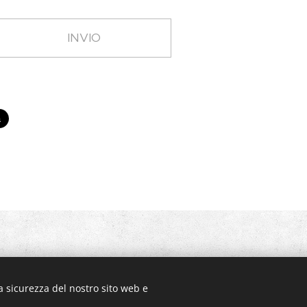
INVIO
104
a sicurezza del nostro sito web e