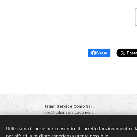
Share
Italian Service Como Srl
info@italianservicecomo.it
Responsabile Vendite
+39 371 3412933
Amministrazione
+39 031 6124064 +39 348 4451
Utilizziamo i cookie per consentire il corretto funzionamento e l
Privacy Policy
per offrirti la migliore esperienza utente possibile.