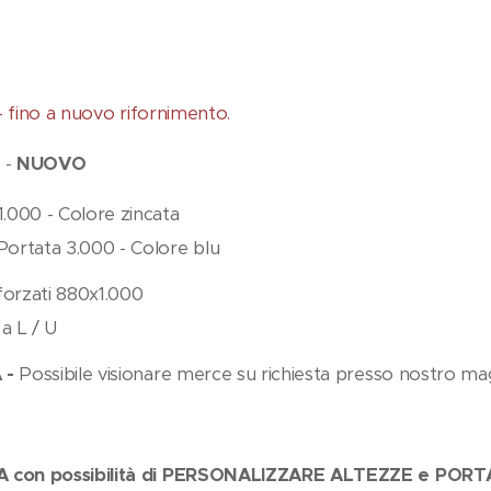
 - fino a nuovo rifornimento.
 -
NUOVO
1.000 - Colore zincata
Portata 3.000 - Colore blu
nforzati 880x1.000
 a L / U
 -
Possibile visionare merce su richiesta presso nostro ma
on possibilità di PERSONALIZZARE ALTEZZE e PORTAT