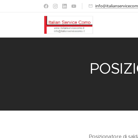
info@italianservicecom
POSIZ
Posizionatore di sald