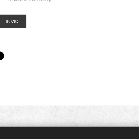
INVIO
104