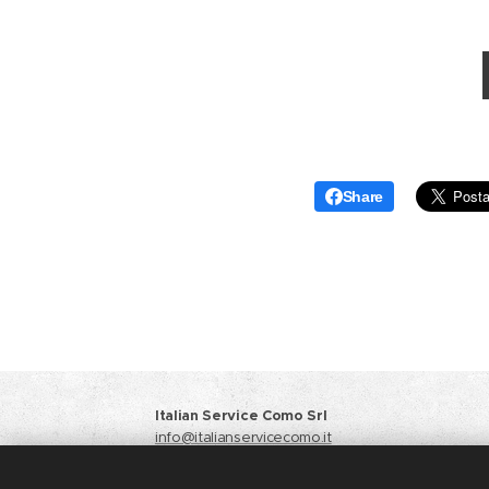
Share
Italian Service Como Srl
info@italianservicecomo.it
Responsabile Vendite
+39 371 3412933
Amministrazione
+39 031 6124064 +39 348 4451