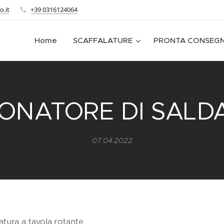
o.it
+39 0316124064
Home
SCAFFALATURE
PRONTA CONSEG
IONATORE DI SAL
07.04.2022
atura a tavola rotante