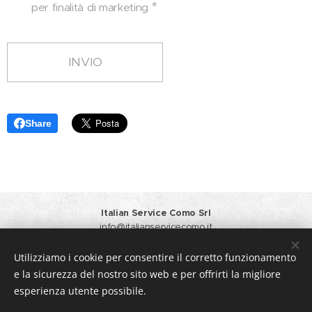
per finalità di marketing
INVIO
Share
Italian Service Como Srl
info@italianservicecomo.it
Responsabile Vendite
+39 371 3412933
Amministrazione
+39 031 6124064 +39 348 4451104
Utilizziamo i cookie per consentire il corretto funzionamento
Privacy Policy
e la sicurezza del nostro sito web e per offrirti la migliore
Creato con
Webnode
Cookies
esperienza utente possibile.