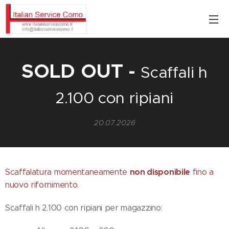
SOLD OUT -
Scaffali h
2.100 con ripiani
20.07.2026
non disponibile
Scaffalatura momentaneamente
fino a
nuovo rifornimento.
Scaffali h 2.100 con ripiani per magazzino: