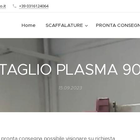
o.it
+39 0316124064
Home
SCAFFALATURE
PRONTA CONSEG
TAGLIO PLASMA 9
15.09.2023
 pronta consegna possibile visionare su richiesta