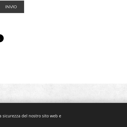
INVIO
104
a sicurezza del nostro sito web e