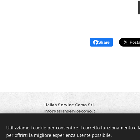
Share
Italian Service Como Srl
info@italianservicecomo.it
Responsabile Vendite
+39 371 3412933
Amministrazione
+39 031 6124064 +39 348 4451
Utilizziamo i cookie per consentire il corretto funzionamento e l
Privacy Policy
per offrirti la migliore esperienza utente possibile.
Creato con
Webnode
Cookies